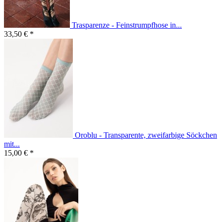
Trasparenze - Feinstrumpfhose in...
33,50 € *
Oroblu - Transparente, zweifarbige Söckchen
mit...
15,00 € *