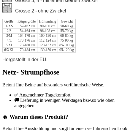
Grösse 3, 4 - mit einem kleinen Zwickel
Grösse 2 - ohne Zwickel
Größe
Körpergröße
Hüftumfang
Gewicht
1/XS
152-162 cm
90-100 cm
50-60 kg
2/S
154-164 cm
96-108 cm
55-70 kg
3/M
164-170 cm
100-120 cm
60-85 kg
4/L
170-176 cm
112-124 cm
75-90 kg
5/XL
170-180 cm
120-132 cm
85-100 kg
6/XXL
170-184 cm
130-150 cm
95-120 kg
Hergestellt in der EU.
Netz- Strumpfhose
Betont Ihre Beine auf besonders verführerische Weise.
✅ Angenehmer Tragekomfort
🚚 Lieferung in wenigen Werktagen bzw.so wie oben
angegeben
🔥 Warum dieses Produkt?
Betont Ihre Ausstrahlung und sorgt für einen verführerischen Look.