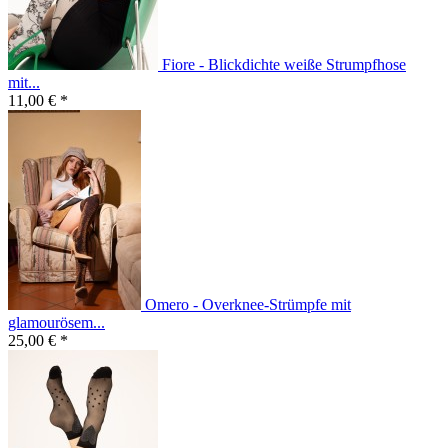
Fiore - Blickdichte weiße Strumpfhose
mit...
11,00 € *
Omero - Overknee-Strümpfe mit
glamourösem...
25,00 € *