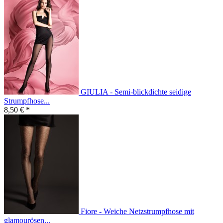
GIULIA - Semi-blickdichte seidige
Strumpfhose...
8,50 € *
Fiore - Weiche Netzstrumpfhose mit
glamourösen...