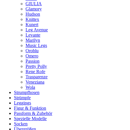
GIULIA
Glamory
Hudson
Knittex
Kunert
Leg Avenue
Levante
Marilyn
Music Legs
Oroblu
Omero
Passion
Pretty Polly
Rene Rofe
Trasparenze
Veneziana
Wola
Strumpfhosen
Strümpfe
Leggings
Figur & Funktion
Passform & Zubehör
Spezielle Modelle
Socken
Übergrößen