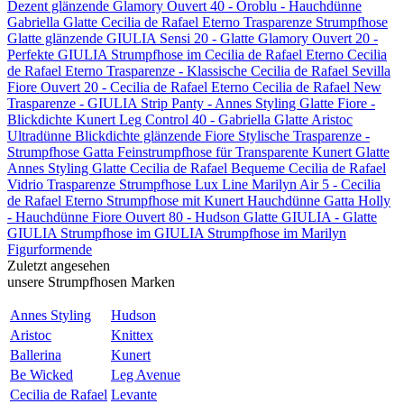
Dezent glänzende
Glamory Ouvert 40 -
Oroblu - Hauchdünne
Gabriella Glatte
Cecilia de Rafael Eterno
Trasparenze Strumpfhose
Glatte glänzende
GIULIA Sensi 20 - Glatte
Glamory Ouvert 20 -
Perfekte
GIULIA Strumpfhose im
Cecilia de Rafael Eterno
Cecilia
de Rafael Eterno
Trasparenze - Klassische
Cecilia de Rafael Sevilla
Fiore Ouvert 20 -
Cecilia de Rafael Eterno
Cecilia de Rafael New
Trasparenze -
GIULIA Strip Panty -
Annes Styling Glatte
Fiore -
Blickdichte
Kunert Leg Control 40 -
Gabriella Glatte
Aristoc
Ultradünne
Blickdichte glänzende
Fiore Stylische
Trasparenze -
Strumpfhose
Gatta Feinstrumpfhose für
Transparente
Kunert Glatte
Annes Styling Glatte
Cecilia de Rafael Bequeme
Cecilia de Rafael
Vidrio
Trasparenze Strumpfhose
Lux Line Marilyn Air 5 -
Cecilia
de Rafael Eterno
Strumpfhose mit
Kunert Hauchdünne
Gatta Holly
- Hauchdünne
Fiore Ouvert 80 -
Hudson Glatte
GIULIA - Glatte
GIULIA Strumpfhose im
GIULIA Strumpfhose im
Marilyn
Figurformende
Zuletzt angesehen
unsere Strumpfhosen Marken
Annes Styling
Hudson
Aristoc
Knittex
Ballerina
Kunert
Be Wicked
Leg Avenue
Cecilia de Rafael
Levante