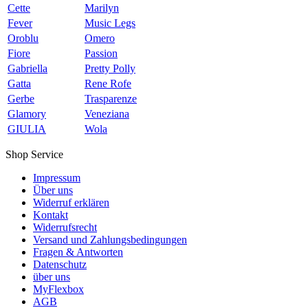
Cette
Marilyn
Fever
Music Legs
Oroblu
Omero
Fiore
Passion
Gabriella
Pretty Polly
Gatta
Rene Rofe
Gerbe
Trasparenze
Glamory
Veneziana
GIULIA
Wola
Shop Service
Impressum
Über uns
Widerruf erklären
Kontakt
Widerrufsrecht
Versand und Zahlungsbedingungen
Fragen & Antworten
Datenschutz
über uns
MyFlexbox
AGB