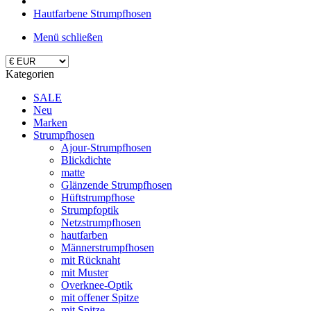
Hautfarbene Strumpfhosen
Menü schließen
Kategorien
SALE
Neu
Marken
Strumpfhosen
Ajour-Strumpfhosen
Blickdichte
matte
Glänzende Strumpfhosen
Hüftstrumpfhose
Strumpfoptik
Netzstrumpfhosen
hautfarben
Männerstrumpfhosen
mit Rücknaht
mit Muster
Overknee-Optik
mit offener Spitze
mit Spitze