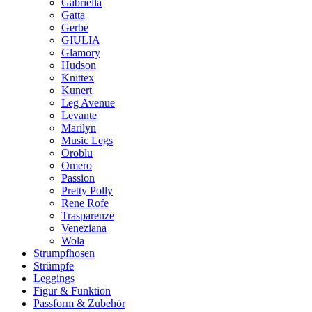
Gabriella
Gatta
Gerbe
GIULIA
Glamory
Hudson
Knittex
Kunert
Leg Avenue
Levante
Marilyn
Music Legs
Oroblu
Omero
Passion
Pretty Polly
Rene Rofe
Trasparenze
Veneziana
Wola
Strumpfhosen
Strümpfe
Leggings
Figur & Funktion
Passform & Zubehör