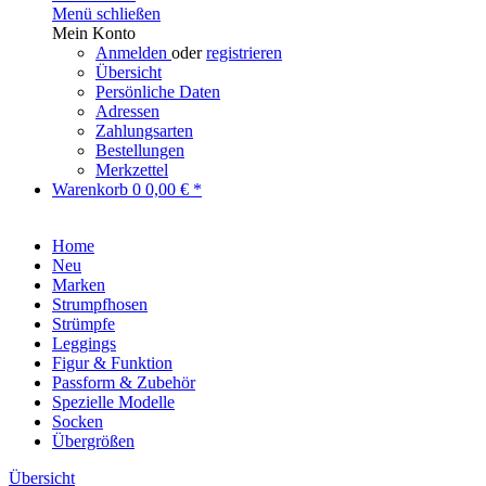
Menü schließen
Mein Konto
Anmelden
oder
registrieren
Übersicht
Persönliche Daten
Adressen
Zahlungsarten
Bestellungen
Merkzettel
Warenkorb
0
0,00 € *
Home
Neu
Marken
Strumpfhosen
Strümpfe
Leggings
Figur & Funktion
Passform & Zubehör
Spezielle Modelle
Socken
Übergrößen
Übersicht