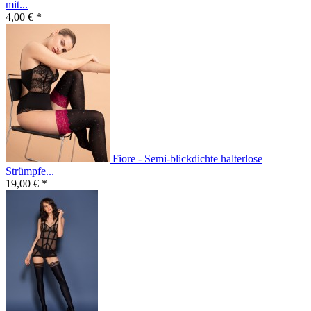
mit...
4,00 € *
Fiore - Semi-blickdichte halterlose
Strümpfe...
19,00 € *