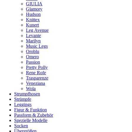
GIULIA
Glamory
Hudson
Knittex
Kunert
Leg Avenue
Levante
Marilyn
Music Legs
Oroblu
Omero
Passion
Pretty Polly
Rene Rofe
Trasparenze
Veneziana
Wola
Strumpfhosen
Strümpfe
Leggings
Figur & Funktion
Passform & Zubehör
Spezielle Modelle
Socken
Übergrößen