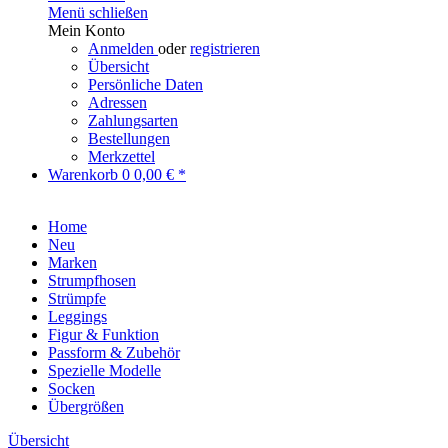
Menü schließen
Mein Konto
Anmelden
oder
registrieren
Übersicht
Persönliche Daten
Adressen
Zahlungsarten
Bestellungen
Merkzettel
Warenkorb
0
0,00 € *
Home
Neu
Marken
Strumpfhosen
Strümpfe
Leggings
Figur & Funktion
Passform & Zubehör
Spezielle Modelle
Socken
Übergrößen
Übersicht