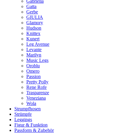
Gabriella
Gatta
Gerbe
GIULIA
Glamory
Hudson
Knittex
Kunert
Leg Avenue
Levante
Marilyn
Music Legs
Oroblu
Omero
Passion
Pretty Polly
Rene Rofe
Trasparenze
Veneziana
Wola
Strumpfhosen
Strümpfe
Leggings
Figur & Funktion
Passform & Zubehör