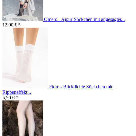
Omero - Ajour-Söckchen mit angesagter...
12,00 € *
Fiore - Blickdichte Söckchen mit
Rippeneffekt...
5,50 € *