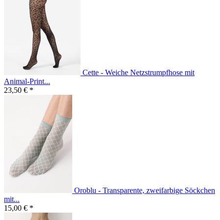
Cette - Weiche Netzstrumpfhose mit
Animal-Print...
23,50 € *
Oroblu - Transparente, zweifarbige Söckchen
mit...
15,00 € *