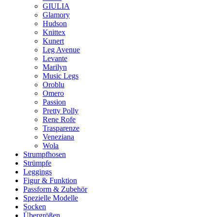
GIULIA
Glamory
Hudson
Knittex
Kunert
Leg Avenue
Levante
Marilyn
Music Legs
Oroblu
Omero
Passion
Pretty Polly
Rene Rofe
Trasparenze
Veneziana
Wola
Strumpfhosen
Strümpfe
Leggings
Figur & Funktion
Passform & Zubehör
Spezielle Modelle
Socken
Übergrößen