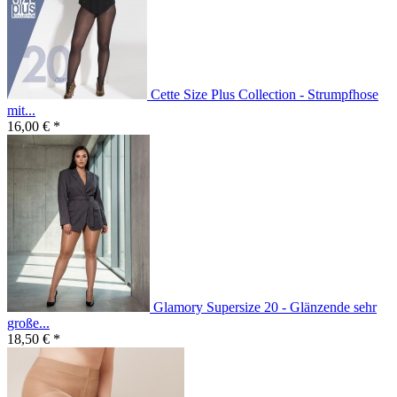
Cette Size Plus Collection - Strumpfhose
mit...
16,00 € *
Glamory Supersize 20 - Glänzende sehr
große...
18,50 € *