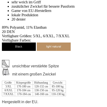
sehr weich im Griff
zusätzlicher Zwickel für bessere Passform
Garne von EU-Herstellern
lokale Produktion
20 denier
89% Polyamid, 11% Elasthan
20 DEN
Verfügbare Größen: 5/XL, 6/XXL, 7/XXXL
Verfügbare Farben:
unsichtbar verstärkte Spitze
mit einem großen Zwickel
Größe
Körpergröße
Hüftumfang
Gewicht
5/XL
170-180 cm
120-132 cm
85-100 kg
6/XXL
170-184 cm
130-150 cm
95-120 kg
7/XXXL
170-184 cm
140-160 cm
110-130 kg
Hergestellt in der EU.