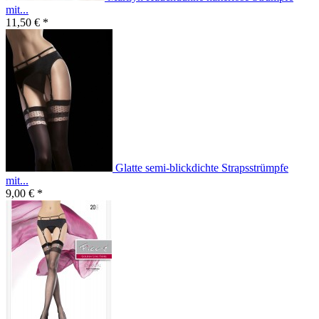
mit...
11,50 € *
Glatte semi-blickdichte Strapsstrümpfe
mit...
9,00 € *