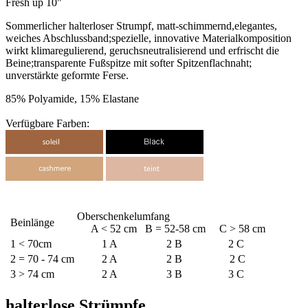
Fresh up 10"
Sommerlicher halterloser Strumpf, matt-schimmernd,elegantes,
weiches Abschlussband;spezielle, innovative Materialkomposition
wirkt klimaregulierend, geruchsneutralisierend und erfrischt die
Beine;transparente Fußspitze mit softer Spitzenflachnaht;
unverstärkte geformte Ferse.
85% Polyamide, 15% Elastane
Verfügbare Farben:
Oberschenkelumfang
Beinlänge
A < 52 cm B = 52-58 cm C > 58 cm
1 < 70cm
1 A
2 B
2 C
2 = 70 - 74 cm
2 A
2 B
2 C
3 > 74 cm
2 A
3 B
3 C
halterlose Strümpfe