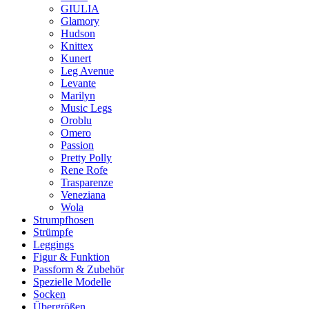
GIULIA
Glamory
Hudson
Knittex
Kunert
Leg Avenue
Levante
Marilyn
Music Legs
Oroblu
Omero
Passion
Pretty Polly
Rene Rofe
Trasparenze
Veneziana
Wola
Strumpfhosen
Strümpfe
Leggings
Figur & Funktion
Passform & Zubehör
Spezielle Modelle
Socken
Übergrößen