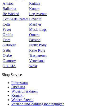
Aristoc
Knittex
Ballerina
Kunert
Be Wicked
Leg Avenue
Cecilia de Rafael
Levante
Cette
Marilyn
Fever
Music Legs
Oroblu
Omero
Fiore
Passion
Gabriella
Pretty Polly
Gatta
Rene Rofe
Gerbe
Trasparenze
Glamory
Veneziana
GIULIA
Wola
Shop Service
Impressum
Über uns
Widerruf erklären
Kontakt
Widerrufsrecht
Versand und Zahlungsbedingungen