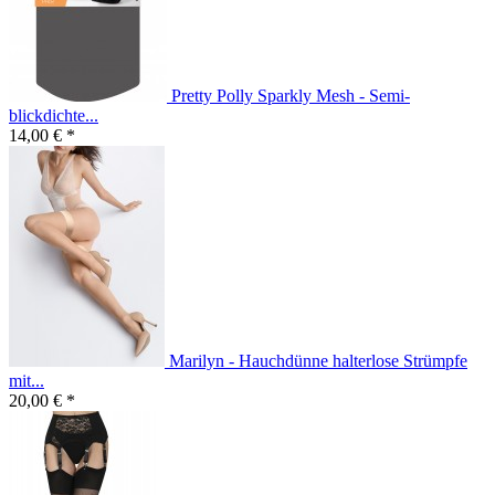
Pretty Polly Sparkly Mesh - Semi-
blickdichte...
14,00 € *
Marilyn - Hauchdünne halterlose Strümpfe
mit...
20,00 € *