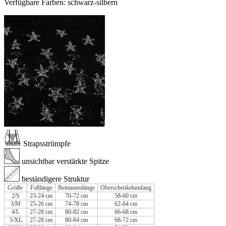
Verfügbare Farben: schwarz-silbern
Strapsstrümpfe
unsichtbar verstärkte Spitze
beständigere Struktur
Größe
Fußlänge
Beininnenlänge
Oberschenkelumfang
2/S
23-24 cm
70-72 cm
58-60 cm
3/M
25-26 cm
74-78 cm
62-64 cm
4/L
27-28 cm
80-82 cm
66-68 cm
5/XL
27-28 cm
80-84 cm
68-72 cm