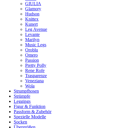
GIULIA
Glamory
Hudson
Knittex
Kunert
Leg Avenue
Levante
Marilyn
Music Legs
Oroblu
Omero
Passion
Pretty Polly
Rene Rofe
Trasparenze
Veneziana
Wola
Strumpfhosen
Strümpfe
Leggings
Figur & Funktion
Passform & Zubehör
Spezielle Modelle
Socken
Übergrößen