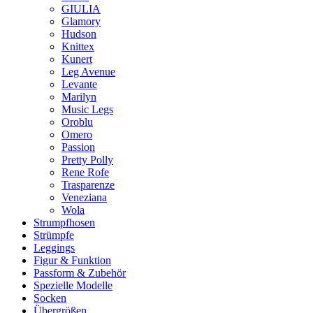
GIULIA
Glamory
Hudson
Knittex
Kunert
Leg Avenue
Levante
Marilyn
Music Legs
Oroblu
Omero
Passion
Pretty Polly
Rene Rofe
Trasparenze
Veneziana
Wola
Strumpfhosen
Strümpfe
Leggings
Figur & Funktion
Passform & Zubehör
Spezielle Modelle
Socken
Übergrößen