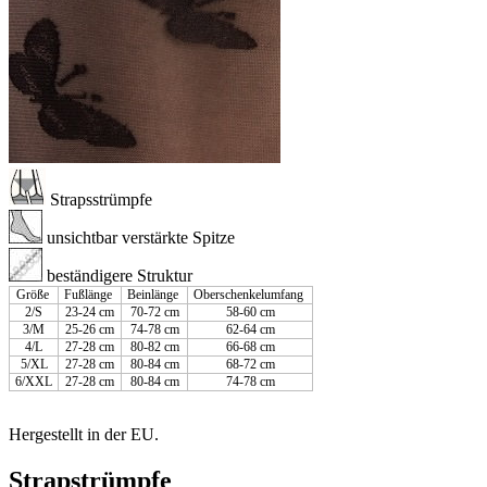
Strapsstrümpfe
unsichtbar verstärkte Spitze
beständigere Struktur
Größe
Fußlänge
Beinlänge
Oberschenkelumfang
2/S
23-24 cm
70-72 cm
58-60 cm
3/M
25-26 cm
74-78 cm
62-64 cm
4/L
27-28 cm
80-82 cm
66-68 cm
5/XL
27-28 cm
80-84 cm
68-72 cm
6/XXL
27-28 cm
80-84 cm
74-78 cm
Hergestellt in der EU.
Strapstrümpfe