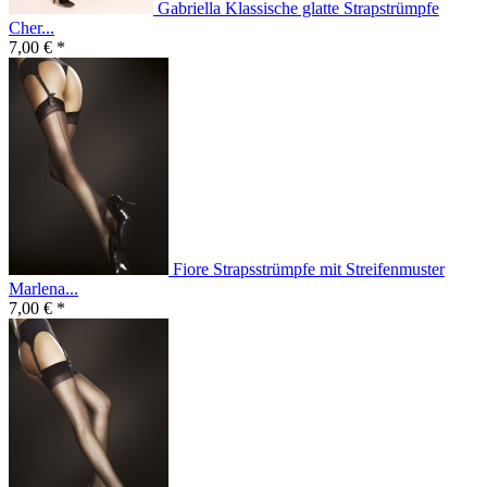
Gabriella Klassische glatte Strapstrümpfe
Cher...
7,00 € *
Fiore Strapsstrümpfe mit Streifenmuster
Marlena...
7,00 € *