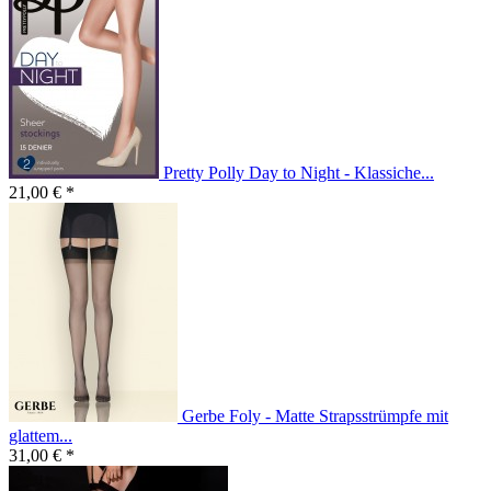
Pretty Polly Day to Night - Klassiche...
21,00 € *
Gerbe Foly - Matte Strapsstrümpfe mit
glattem...
31,00 € *