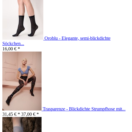
Oroblu - Elegante, semi-blickdichte
Söckchen...
16,00 € *
Trasparenze - Blickdichte Strumpfhose mit...
31,45 € *
37,00 € *