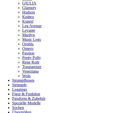
GIULIA
Glamory
Hudson
Knittex
Kunert
Leg Avenue
Levante
Marilyn
Music Legs
Oroblu
Omero
Passion
Pretty Polly
Rene Rofe
Trasparenze
Veneziana
Wola
Strumpfhosen
Strümpfe
Leggings
Figur & Funktion
Passform & Zubehör
Spezielle Modelle
Socken
Übergrößen