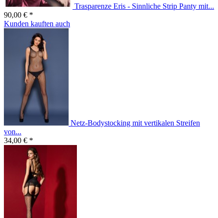
Trasparenze Eris - Sinnliche Strip Panty mit...
90,00 € *
Kunden kauften auch
Netz-Bodystocking mit vertikalen Streifen
von...
34,00 € *