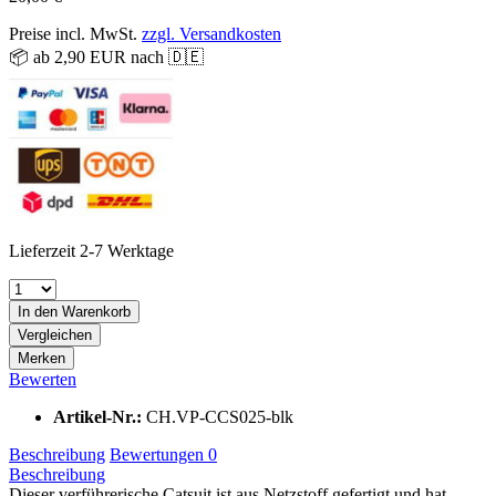
Preise incl. MwSt.
zzgl. Versandkosten
📦 ab 2,90 EUR nach 🇩🇪
Lieferzeit 2-7 Werktage
In den
Warenkorb
Vergleichen
Merken
Bewerten
Artikel-Nr.:
CH.VP-CCS025-blk
Beschreibung
Bewertungen
0
Beschreibung
Dieser verführerische Catsuit ist aus Netzstoff gefertigt und hat