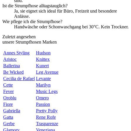
sind.
Ist die Strumpfhose alltagstauglich?
Ja, sie eignet sich ideal für Büro, Freizeit und besondere
Anlässe.
Wie pflege ich die Strumpfhose?
Handwäsche oder Schonwaschgang bei 30°C. Kein Trockner.
Zuletzt angesehen
unsere Strumpfhosen Marken
Annes Styling
Hudson
Aristoc
Knittex
Ballerina
Kunert
Be Wicked
Leg Avenue
Cecilia de Rafael
Levante
Cette
Marilyn
Fever
Music Legs
Oroblu
Omero
Fiore
Passion
Gabriella
Pretty Polly
Gatta
Rene Rofe
Gerbe
Trasparenze
Glamory
Veneziana