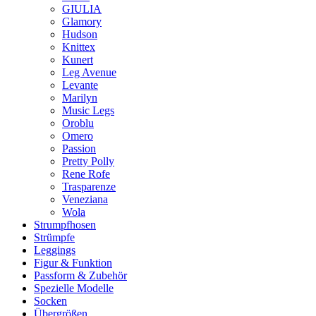
GIULIA
Glamory
Hudson
Knittex
Kunert
Leg Avenue
Levante
Marilyn
Music Legs
Oroblu
Omero
Passion
Pretty Polly
Rene Rofe
Trasparenze
Veneziana
Wola
Strumpfhosen
Strümpfe
Leggings
Figur & Funktion
Passform & Zubehör
Spezielle Modelle
Socken
Übergrößen