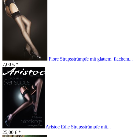
Fiore Strapsstrümpfe mit glattem, flachem...
7,00 € *
Aristoc Edle Strapsstrümpfe mit...
25,00 € *