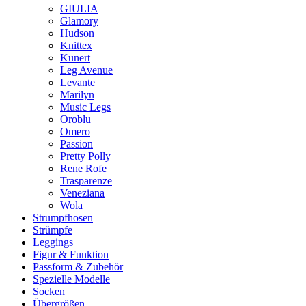
GIULIA
Glamory
Hudson
Knittex
Kunert
Leg Avenue
Levante
Marilyn
Music Legs
Oroblu
Omero
Passion
Pretty Polly
Rene Rofe
Trasparenze
Veneziana
Wola
Strumpfhosen
Strümpfe
Leggings
Figur & Funktion
Passform & Zubehör
Spezielle Modelle
Socken
Übergrößen