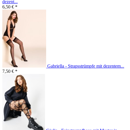
dezent...
6,50 € *
Gabriella - Strapsstrümpfe mit dezentem...
7,50 € *