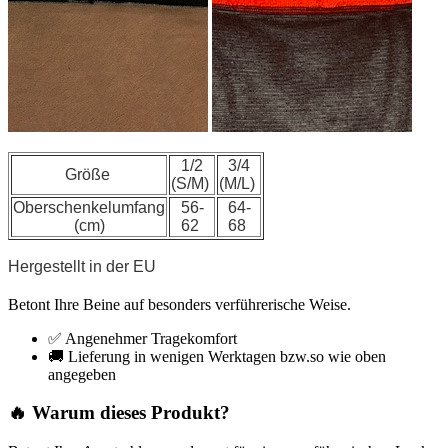
1/2
3/4
Größe
(S/M)
(M/L)
Oberschenkelumfang
56-
64-
(cm)
62
68
Hergestellt in der EU
Betont Ihre Beine auf besonders verführerische Weise.
✅ Angenehmer Tragekomfort
🚚 Lieferung in wenigen Werktagen bzw.so wie oben
angegeben
🔥 Warum dieses Produkt?