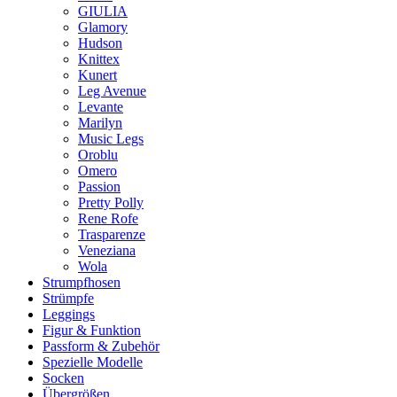
GIULIA
Glamory
Hudson
Knittex
Kunert
Leg Avenue
Levante
Marilyn
Music Legs
Oroblu
Omero
Passion
Pretty Polly
Rene Rofe
Trasparenze
Veneziana
Wola
Strumpfhosen
Strümpfe
Leggings
Figur & Funktion
Passform & Zubehör
Spezielle Modelle
Socken
Übergrößen