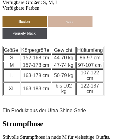
Verfügbare Größen: S, M, L
Verfügbare Farben:
Größe
Körpergröße
Gewicht
Hüftumfang
S
152-168 cm
44-70 kg
86-97 cm
M
157-173 cm
47-74 kg
97-107 cm
107-122
L
163-178 cm
50-79 kg
cm
bis 102
122-137
XL
163-183 cm
kg
cm
Ein Produkt aus der Ultra Shine-Serie
Strumpfhose
Stilvolle Strumpfhose in nude M für vielseitige Outfits.