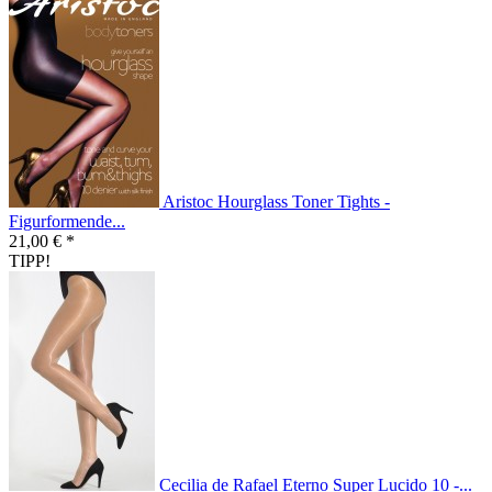
Aristoc Hourglass Toner Tights -
Figurformende...
21,00 € *
TIPP!
Cecilia de Rafael Eterno Super Lucido 10 -...