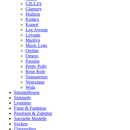
GIULIA
Glamory
Hudson
Knittex
Kunert
Leg Avenue
Levante
Marilyn
Music Legs
Oroblu
Omero
Passion
Pretty Polly
Rene Rofe
Trasparenze
Veneziana
Wola
Strumpfhosen
Strümpfe
Leggings
Figur & Funktion
Passform & Zubehör
Spezielle Modelle
Socken
Übergrößen