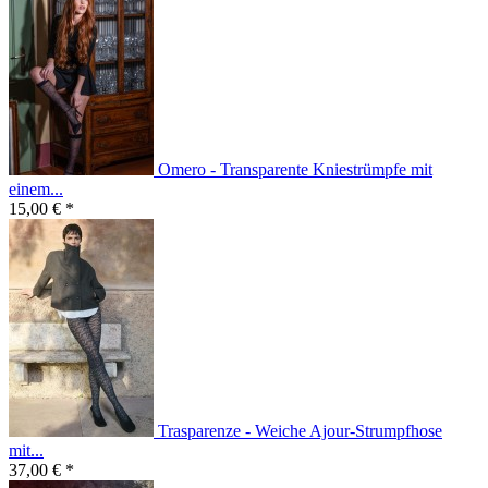
Omero - Transparente Kniestrümpfe mit
einem...
15,00 € *
Trasparenze - Weiche Ajour-Strumpfhose
mit...
37,00 € *