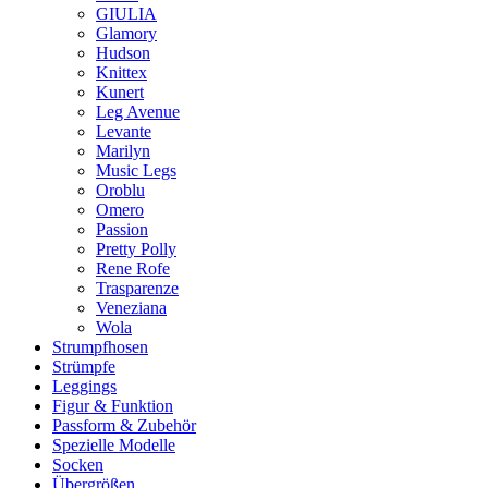
GIULIA
Glamory
Hudson
Knittex
Kunert
Leg Avenue
Levante
Marilyn
Music Legs
Oroblu
Omero
Passion
Pretty Polly
Rene Rofe
Trasparenze
Veneziana
Wola
Strumpfhosen
Strümpfe
Leggings
Figur & Funktion
Passform & Zubehör
Spezielle Modelle
Socken
Übergrößen