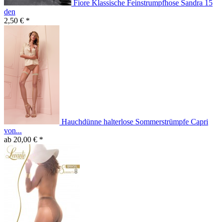
Fiore Klassische Feinstrumpfhose Sandra 15
den
2,50 € *
Hauchdünne halterlose Sommerstrümpfe Capri
von...
ab 20,00 € *