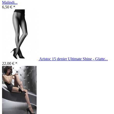
Malindi...
6,50 € *
Aristoc 15 denier Ultimate Shine - Glatte...
22,00 € *