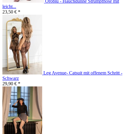
Oroblu - Hauchdünne Strumpfhose mit
leicht...
23,50 € *
Leg Avenue- Catsuit mit offenem Schritt -
Schwarz
29,90 € *