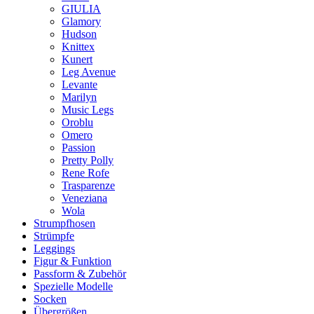
GIULIA
Glamory
Hudson
Knittex
Kunert
Leg Avenue
Levante
Marilyn
Music Legs
Oroblu
Omero
Passion
Pretty Polly
Rene Rofe
Trasparenze
Veneziana
Wola
Strumpfhosen
Strümpfe
Leggings
Figur & Funktion
Passform & Zubehör
Spezielle Modelle
Socken
Übergrößen