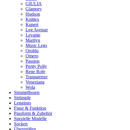
GIULIA
Glamory
Hudson
Knittex
Kunert
Leg Avenue
Levante
Marilyn
Music Legs
Oroblu
Omero
Passion
Pretty Polly
Rene Rofe
Trasparenze
Veneziana
Wola
Strumpfhosen
Strümpfe
Leggings
Figur & Funktion
Passform & Zubehör
Spezielle Modelle
Socken
Übergrößen