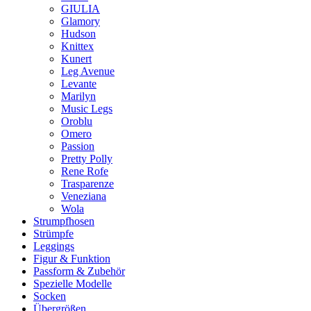
GIULIA
Glamory
Hudson
Knittex
Kunert
Leg Avenue
Levante
Marilyn
Music Legs
Oroblu
Omero
Passion
Pretty Polly
Rene Rofe
Trasparenze
Veneziana
Wola
Strumpfhosen
Strümpfe
Leggings
Figur & Funktion
Passform & Zubehör
Spezielle Modelle
Socken
Übergrößen