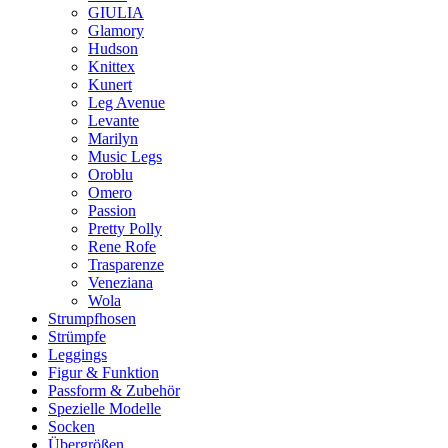
GIULIA
Glamory
Hudson
Knittex
Kunert
Leg Avenue
Levante
Marilyn
Music Legs
Oroblu
Omero
Passion
Pretty Polly
Rene Rofe
Trasparenze
Veneziana
Wola
Strumpfhosen
Strümpfe
Leggings
Figur & Funktion
Passform & Zubehör
Spezielle Modelle
Socken
Übergrößen