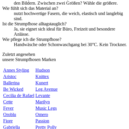
den Bildern. Zwischen zwei Größen? Wähle die größere.
Wie fühlt sich das Material an?
nutzt hochwertige Fasern, die weich, elastisch und langlebig
sind.
Ist die Strumpfhose alltagstauglich?
Ja, sie eignet sich ideal für Büro, Freizeit und besondere
Anlässe.
Wie pflege ich die Strumpfhose?
Handwäsche oder Schonwaschgang bei 30°C. Kein Trockner.
Zuletzt angesehen
unsere Strumpfhosen Marken
Annes Styling
Hudson
Aristoc
Knittex
Ballerina
Kunert
Be Wicked
Leg Avenue
Cecilia de Rafael
Levante
Cette
Marilyn
Fever
Music Legs
Oroblu
Omero
Fiore
Passion
Gabriella
Pretty Polly