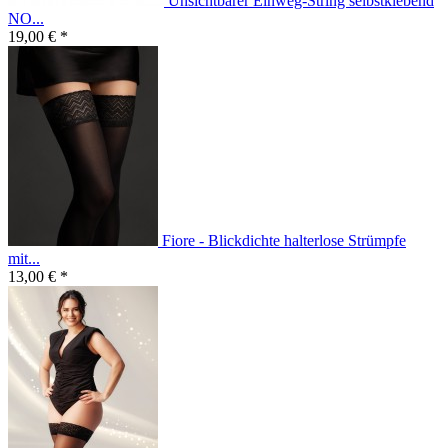
Unsichtbarer Einweg-String selbstklebend
NO...
19,00 € *
Fiore - Blickdichte halterlose Strümpfe
mit...
13,00 € *