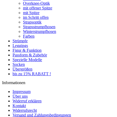
Overknee-Optik
mit offener Spitze
mit Spitze
im Schritt offen
Strapsoptik
Strapsstrumpfhosen
Winterstrumpfhosen
Farben
Strümpfe
Leggings
Figur & Funktion
Passform & Zubehör
Spezielle Modelle
Socken
Übergrößen
bis zu 15% RABATT !
Informationen
Impressum
Über uns
Widerruf erklären
Kontakt
Widerrufsrecht
Versand und Zahlungsbedingungen