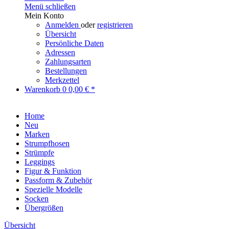
Menü schließen
Mein Konto
Anmelden
oder
registrieren
Übersicht
Persönliche Daten
Adressen
Zahlungsarten
Bestellungen
Merkzettel
Warenkorb
0
0,00 € *
Home
Neu
Marken
Strumpfhosen
Strümpfe
Leggings
Figur & Funktion
Passform & Zubehör
Spezielle Modelle
Socken
Übergrößen
Übersicht