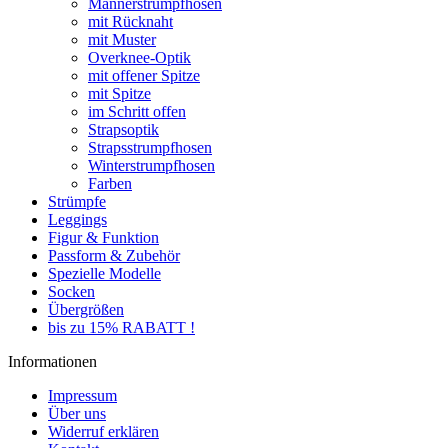
Männerstrumpfhosen
mit Rücknaht
mit Muster
Overknee-Optik
mit offener Spitze
mit Spitze
im Schritt offen
Strapsoptik
Strapsstrumpfhosen
Winterstrumpfhosen
Farben
Strümpfe
Leggings
Figur & Funktion
Passform & Zubehör
Spezielle Modelle
Socken
Übergrößen
bis zu 15% RABATT !
Informationen
Impressum
Über uns
Widerruf erklären