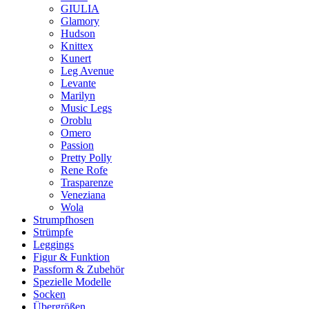
GIULIA
Glamory
Hudson
Knittex
Kunert
Leg Avenue
Levante
Marilyn
Music Legs
Oroblu
Omero
Passion
Pretty Polly
Rene Rofe
Trasparenze
Veneziana
Wola
Strumpfhosen
Strümpfe
Leggings
Figur & Funktion
Passform & Zubehör
Spezielle Modelle
Socken
Übergrößen