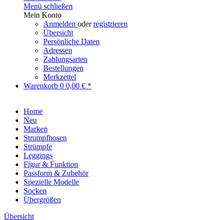
Menü schließen
Mein Konto
Anmelden
oder
registrieren
Übersicht
Persönliche Daten
Adressen
Zahlungsarten
Bestellungen
Merkzettel
Warenkorb
0
0,00 € *
Home
Neu
Marken
Strumpfhosen
Strümpfe
Leggings
Figur & Funktion
Passform & Zubehör
Spezielle Modelle
Socken
Übergrößen
Übersicht