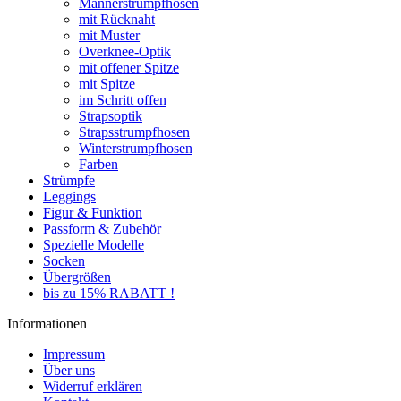
Männerstrumpfhosen
mit Rücknaht
mit Muster
Overknee-Optik
mit offener Spitze
mit Spitze
im Schritt offen
Strapsoptik
Strapsstrumpfhosen
Winterstrumpfhosen
Farben
Strümpfe
Leggings
Figur & Funktion
Passform & Zubehör
Spezielle Modelle
Socken
Übergrößen
bis zu 15% RABATT !
Informationen
Impressum
Über uns
Widerruf erklären