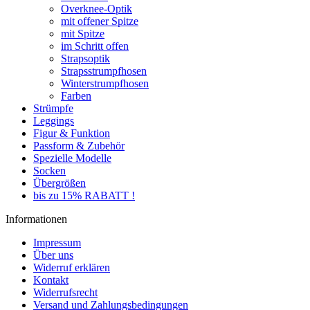
Overknee-Optik
mit offener Spitze
mit Spitze
im Schritt offen
Strapsoptik
Strapsstrumpfhosen
Winterstrumpfhosen
Farben
Strümpfe
Leggings
Figur & Funktion
Passform & Zubehör
Spezielle Modelle
Socken
Übergrößen
bis zu 15% RABATT !
Informationen
Impressum
Über uns
Widerruf erklären
Kontakt
Widerrufsrecht
Versand und Zahlungsbedingungen