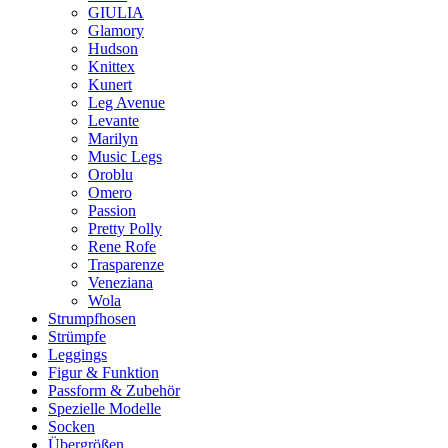
GIULIA
Glamory
Hudson
Knittex
Kunert
Leg Avenue
Levante
Marilyn
Music Legs
Oroblu
Omero
Passion
Pretty Polly
Rene Rofe
Trasparenze
Veneziana
Wola
Strumpfhosen
Strümpfe
Leggings
Figur & Funktion
Passform & Zubehör
Spezielle Modelle
Socken
Übergrößen