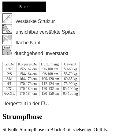
verstärkte Struktur
unsichtbar verstärkte Spitze
flache Naht
durchgehend unverstärkt
Größe
Körpergröße
Hüftumfang
Gewicht
1/XS
152-162 cm
90-100 cm
50-60 kg
2/S
154-164 cm
96-108 cm
55-70 kg
3/M
164-170 cm
100-120 cm
60-85 kg
4/L
170-176 cm
112-124 cm
75-90 kg
5/XL
170-180 cm
120-132 cm
85-100 kg
6/XXL
170-184 cm
130-150 cm
95-120 kg
Hergestellt in der EU.
Strumpfhose
Stilvolle Strumpfhose in Black 3 für vielseitige Outfits.