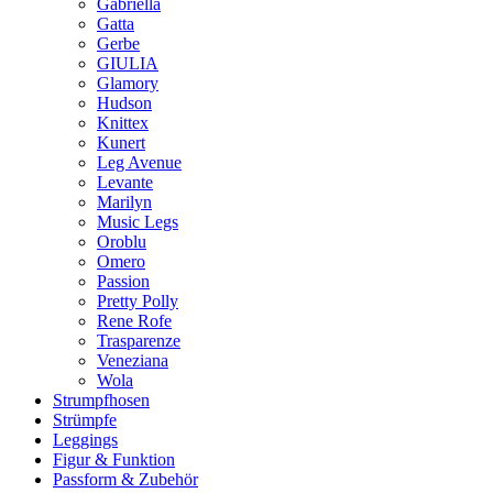
Gabriella
Gatta
Gerbe
GIULIA
Glamory
Hudson
Knittex
Kunert
Leg Avenue
Levante
Marilyn
Music Legs
Oroblu
Omero
Passion
Pretty Polly
Rene Rofe
Trasparenze
Veneziana
Wola
Strumpfhosen
Strümpfe
Leggings
Figur & Funktion
Passform & Zubehör