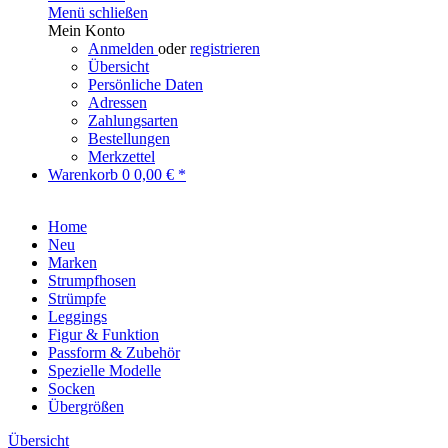
Menü schließen
Mein Konto
Anmelden
oder
registrieren
Übersicht
Persönliche Daten
Adressen
Zahlungsarten
Bestellungen
Merkzettel
Warenkorb
0
0,00 € *
Home
Neu
Marken
Strumpfhosen
Strümpfe
Leggings
Figur & Funktion
Passform & Zubehör
Spezielle Modelle
Socken
Übergrößen
Übersicht