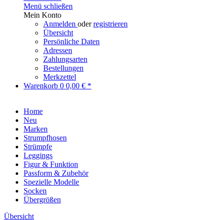
Menü schließen
Mein Konto
Anmelden
oder
registrieren
Übersicht
Persönliche Daten
Adressen
Zahlungsarten
Bestellungen
Merkzettel
Warenkorb
0
0,00 € *
Home
Neu
Marken
Strumpfhosen
Strümpfe
Leggings
Figur & Funktion
Passform & Zubehör
Spezielle Modelle
Socken
Übergrößen
Übersicht