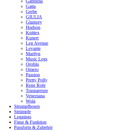
Gabriella
Gatta
Gerbe
GIULIA
Glamory
Hudson
Knittex
Kunert
Leg Avenue
Levante
Marilyn
Music Legs
Oroblu
Omero
Passion
Pretty Polly
Rene Rofe
Trasparenze
Veneziana
Wola
Strumpfhosen
Strümpfe
Leggings
Figur & Funktion
Passform & Zubehör