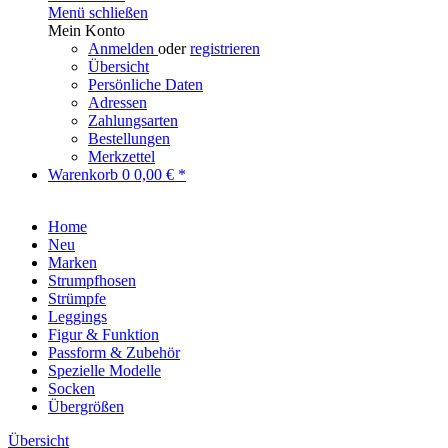
Menü schließen
Mein Konto
Anmelden
oder
registrieren
Übersicht
Persönliche Daten
Adressen
Zahlungsarten
Bestellungen
Merkzettel
Warenkorb
0
0,00 € *
Home
Neu
Marken
Strumpfhosen
Strümpfe
Leggings
Figur & Funktion
Passform & Zubehör
Spezielle Modelle
Socken
Übergrößen
Übersicht