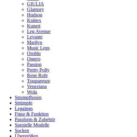
GIULIA
Glamory
Hudson
Knittex
Kunert
Leg Avenue
Levante
Marilyn
Music Legs
Oroblu
Omero
Passion
Pretty Polly
Rene Rofe
Trasparenze
Veneziana
Wola
Strumpfhosen
Strümpfe
Leggings
Figur & Funktion
Passform & Zubehör
Spezielle Modelle
Socken
Übergrößen