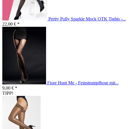
Pretty Polly Sparkle Mock OTK Tights -...
22,00 € *
Fiore Hunt Me - Feinstrumpfhose mit...
9,00 € *
TIPP!