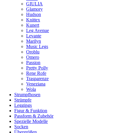
GIULIA
Glamory
Hudson
Knittex
Kunert
Leg Avenue
Levante
Marilyn
Music Legs
Oroblu
Omero
Passion
Pretty Polly
Rene Rofe
Trasparenze
Veneziana
Wola
Strumpfhosen
Strümpfe
Leggings
Figur & Funktion
Passform & Zubehör
Spezielle Modelle
Socken
Übergrößen