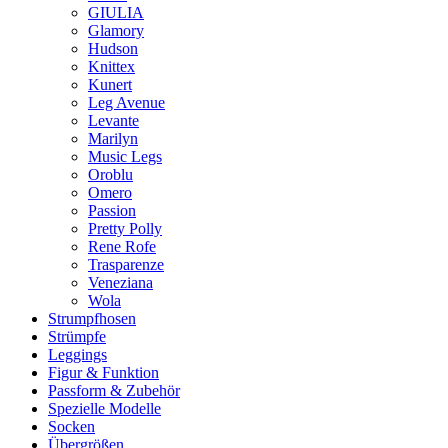
GIULIA
Glamory
Hudson
Knittex
Kunert
Leg Avenue
Levante
Marilyn
Music Legs
Oroblu
Omero
Passion
Pretty Polly
Rene Rofe
Trasparenze
Veneziana
Wola
Strumpfhosen
Strümpfe
Leggings
Figur & Funktion
Passform & Zubehör
Spezielle Modelle
Socken
Übergrößen