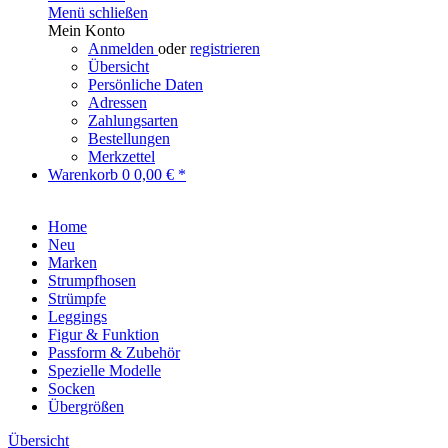
Menü schließen
Mein Konto
Anmelden
oder
registrieren
Übersicht
Persönliche Daten
Adressen
Zahlungsarten
Bestellungen
Merkzettel
Warenkorb
0
0,00 € *
Home
Neu
Marken
Strumpfhosen
Strümpfe
Leggings
Figur & Funktion
Passform & Zubehör
Spezielle Modelle
Socken
Übergrößen
Übersicht