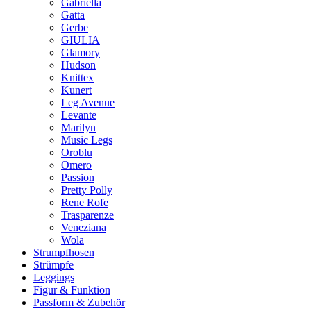
Gabriella
Gatta
Gerbe
GIULIA
Glamory
Hudson
Knittex
Kunert
Leg Avenue
Levante
Marilyn
Music Legs
Oroblu
Omero
Passion
Pretty Polly
Rene Rofe
Trasparenze
Veneziana
Wola
Strumpfhosen
Strümpfe
Leggings
Figur & Funktion
Passform & Zubehör