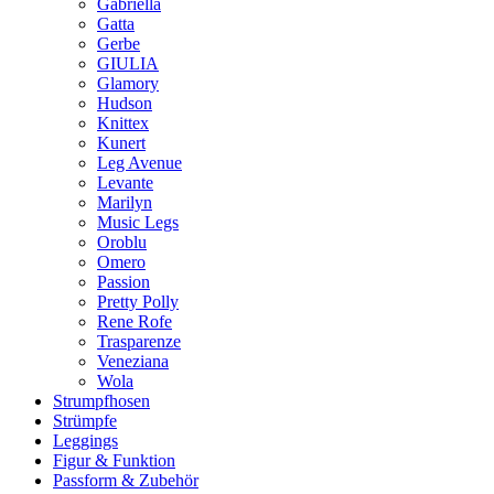
Gabriella
Gatta
Gerbe
GIULIA
Glamory
Hudson
Knittex
Kunert
Leg Avenue
Levante
Marilyn
Music Legs
Oroblu
Omero
Passion
Pretty Polly
Rene Rofe
Trasparenze
Veneziana
Wola
Strumpfhosen
Strümpfe
Leggings
Figur & Funktion
Passform & Zubehör