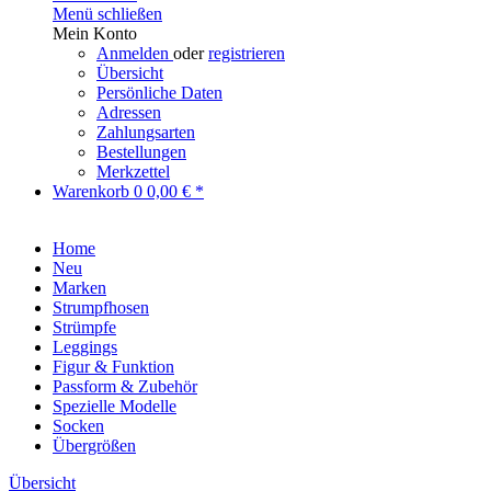
Menü schließen
Mein Konto
Anmelden
oder
registrieren
Übersicht
Persönliche Daten
Adressen
Zahlungsarten
Bestellungen
Merkzettel
Warenkorb
0
0,00 € *
Home
Neu
Marken
Strumpfhosen
Strümpfe
Leggings
Figur & Funktion
Passform & Zubehör
Spezielle Modelle
Socken
Übergrößen
Übersicht