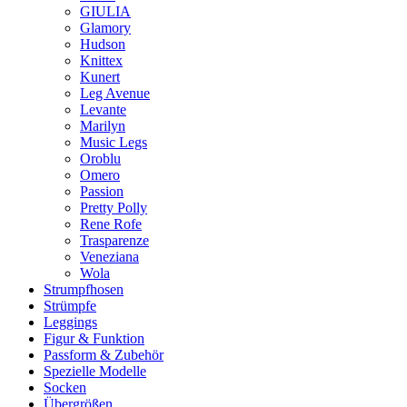
GIULIA
Glamory
Hudson
Knittex
Kunert
Leg Avenue
Levante
Marilyn
Music Legs
Oroblu
Omero
Passion
Pretty Polly
Rene Rofe
Trasparenze
Veneziana
Wola
Strumpfhosen
Strümpfe
Leggings
Figur & Funktion
Passform & Zubehör
Spezielle Modelle
Socken
Übergrößen