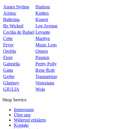
Annes Styling
Hudson
Aristoc
Knittex
Ballerina
Kunert
Be Wicked
Leg Avenue
Cecilia de Rafael
Levante
Cette
Marilyn
Fever
Music Legs
Oroblu
Omero
Fiore
Passion
Gabriella
Pretty Polly
Gatta
Rene Rofe
Gerbe
Trasparenze
Glamory
Veneziana
GIULIA
Wola
Shop Service
Impressum
Über uns
Widerruf erklären
Kontakt