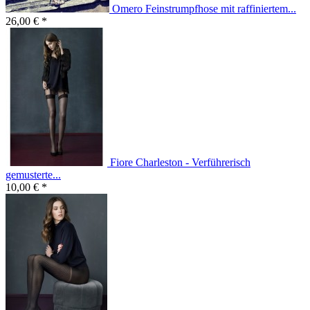
Omero Feinstrumpfhose mit raffiniertem...
26,00 € *
Fiore Charleston - Verführerisch
gemusterte...
10,00 € *