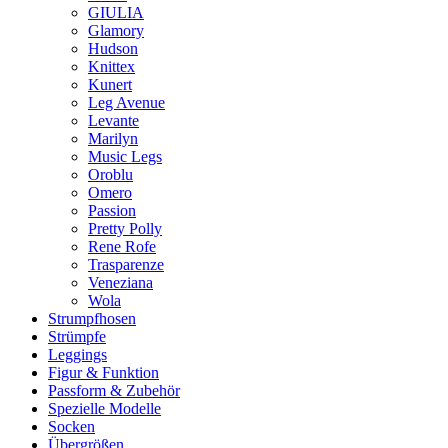
GIULIA
Glamory
Hudson
Knittex
Kunert
Leg Avenue
Levante
Marilyn
Music Legs
Oroblu
Omero
Passion
Pretty Polly
Rene Rofe
Trasparenze
Veneziana
Wola
Strumpfhosen
Strümpfe
Leggings
Figur & Funktion
Passform & Zubehör
Spezielle Modelle
Socken
Übergrößen