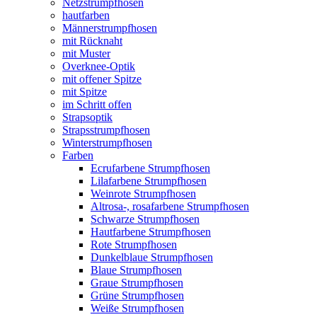
Netzstrumpfhosen
hautfarben
Männerstrumpfhosen
mit Rücknaht
mit Muster
Overknee-Optik
mit offener Spitze
mit Spitze
im Schritt offen
Strapsoptik
Strapsstrumpfhosen
Winterstrumpfhosen
Farben
Ecrufarbene Strumpfhosen
Lilafarbene Strumpfhosen
Weinrote Strumpfhosen
Altrosa-, rosafarbene Strumpfhosen
Schwarze Strumpfhosen
Hautfarbene Strumpfhosen
Rote Strumpfhosen
Dunkelblaue Strumpfhosen
Blaue Strumpfhosen
Graue Strumpfhosen
Grüne Strumpfhosen
Weiße Strumpfhosen