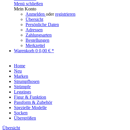
Menü schließen
Mein Konto
Anmelden
oder
registrieren
Übersicht
Persönliche Daten
Adressen
Zahlungsarten
Bestellungen
Merkzettel
Warenkorb
0
0,00 € *
Home
Neu
Marken
Strumpfhosen
Strümpfe
Leggings
Figur & Funktion
Passform & Zubehör
Spezielle Modelle
Socken
Übergrößen
Übersicht