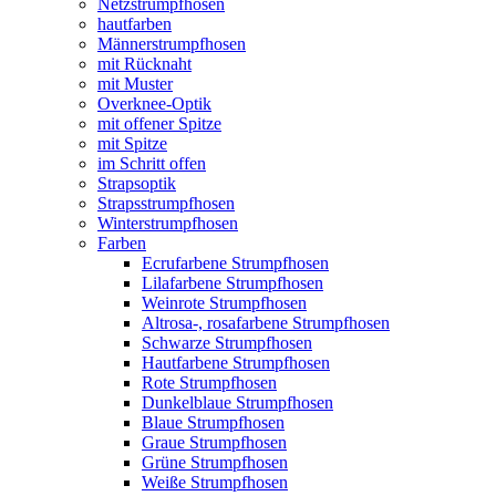
Netzstrumpfhosen
hautfarben
Männerstrumpfhosen
mit Rücknaht
mit Muster
Overknee-Optik
mit offener Spitze
mit Spitze
im Schritt offen
Strapsoptik
Strapsstrumpfhosen
Winterstrumpfhosen
Farben
Ecrufarbene Strumpfhosen
Lilafarbene Strumpfhosen
Weinrote Strumpfhosen
Altrosa-, rosafarbene Strumpfhosen
Schwarze Strumpfhosen
Hautfarbene Strumpfhosen
Rote Strumpfhosen
Dunkelblaue Strumpfhosen
Blaue Strumpfhosen
Graue Strumpfhosen
Grüne Strumpfhosen
Weiße Strumpfhosen