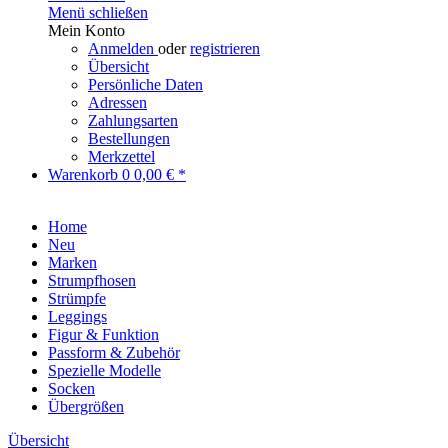
Menü schließen
Mein Konto
Anmelden
oder
registrieren
Übersicht
Persönliche Daten
Adressen
Zahlungsarten
Bestellungen
Merkzettel
Warenkorb
0
0,00 € *
Home
Neu
Marken
Strumpfhosen
Strümpfe
Leggings
Figur & Funktion
Passform & Zubehör
Spezielle Modelle
Socken
Übergrößen
Übersicht