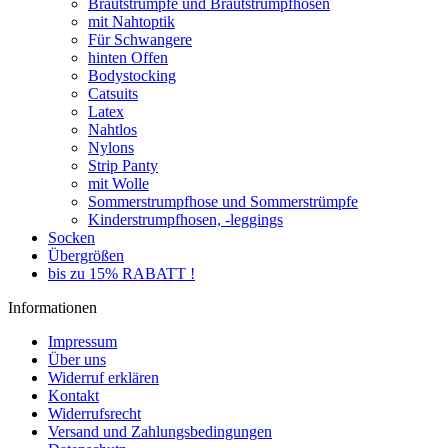
Brautstrümpfe und Brautstrumpfhosen
mit Nahtoptik
Für Schwangere
hinten Offen
Bodystocking
Catsuits
Latex
Nahtlos
Nylons
Strip Panty
mit Wolle
Sommerstrumpfhose und Sommerstrümpfe
Kinderstrumpfhosen, -leggings
Socken
Übergrößen
bis zu 15% RABATT !
Informationen
Impressum
Über uns
Widerruf erklären
Kontakt
Widerrufsrecht
Versand und Zahlungsbedingungen