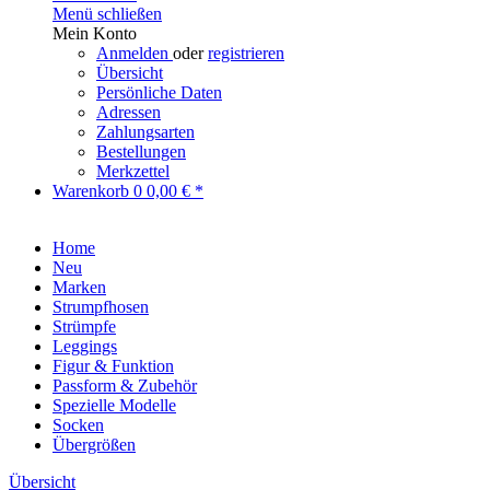
Menü schließen
Mein Konto
Anmelden
oder
registrieren
Übersicht
Persönliche Daten
Adressen
Zahlungsarten
Bestellungen
Merkzettel
Warenkorb
0
0,00 € *
Home
Neu
Marken
Strumpfhosen
Strümpfe
Leggings
Figur & Funktion
Passform & Zubehör
Spezielle Modelle
Socken
Übergrößen
Übersicht