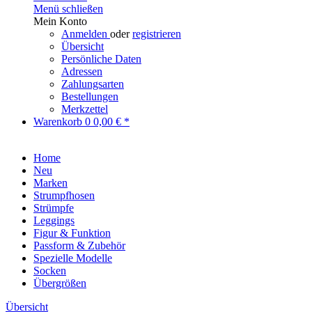
Menü schließen
Mein Konto
Anmelden
oder
registrieren
Übersicht
Persönliche Daten
Adressen
Zahlungsarten
Bestellungen
Merkzettel
Warenkorb
0
0,00 € *
Home
Neu
Marken
Strumpfhosen
Strümpfe
Leggings
Figur & Funktion
Passform & Zubehör
Spezielle Modelle
Socken
Übergrößen
Übersicht