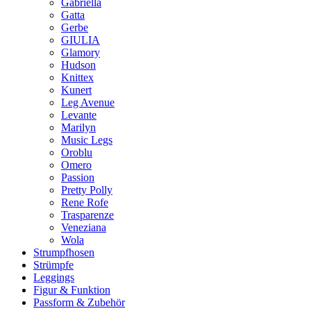
Gabriella
Gatta
Gerbe
GIULIA
Glamory
Hudson
Knittex
Kunert
Leg Avenue
Levante
Marilyn
Music Legs
Oroblu
Omero
Passion
Pretty Polly
Rene Rofe
Trasparenze
Veneziana
Wola
Strumpfhosen
Strümpfe
Leggings
Figur & Funktion
Passform & Zubehör