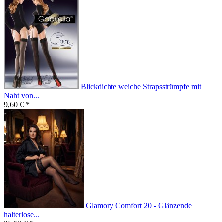
Blickdichte weiche Strapsstrümpfe mit
Naht von...
9,60 € *
Glamory Comfort 20 - Glänzende
halterlose...