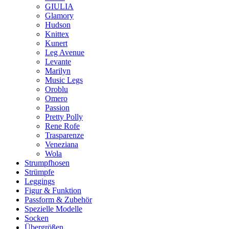
GIULIA
Glamory
Hudson
Knittex
Kunert
Leg Avenue
Levante
Marilyn
Music Legs
Oroblu
Omero
Passion
Pretty Polly
Rene Rofe
Trasparenze
Veneziana
Wola
Strumpfhosen
Strümpfe
Leggings
Figur & Funktion
Passform & Zubehör
Spezielle Modelle
Socken
Übergrößen