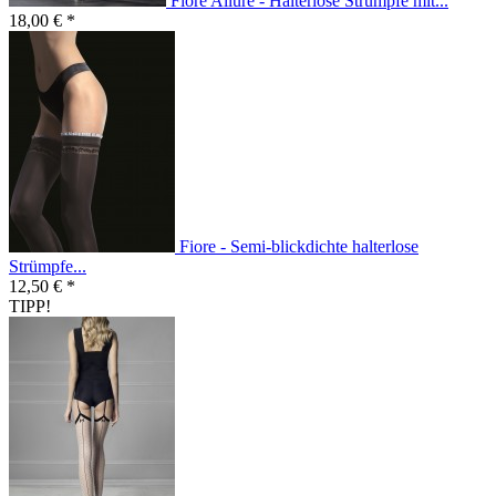
Fiore Allure - Halterlose Strümpfe mit...
18,00 € *
Fiore - Semi-blickdichte halterlose
Strümpfe...
12,50 € *
TIPP!