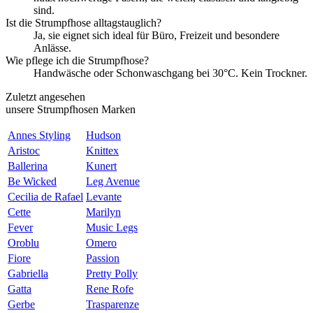
sind.
Ist die Strumpfhose alltagstauglich?
Ja, sie eignet sich ideal für Büro, Freizeit und besondere
Anlässe.
Wie pflege ich die Strumpfhose?
Handwäsche oder Schonwaschgang bei 30°C. Kein Trockner.
Zuletzt angesehen
unsere Strumpfhosen Marken
Annes Styling
Hudson
Aristoc
Knittex
Ballerina
Kunert
Be Wicked
Leg Avenue
Cecilia de Rafael
Levante
Cette
Marilyn
Fever
Music Legs
Oroblu
Omero
Fiore
Passion
Gabriella
Pretty Polly
Gatta
Rene Rofe
Gerbe
Trasparenze