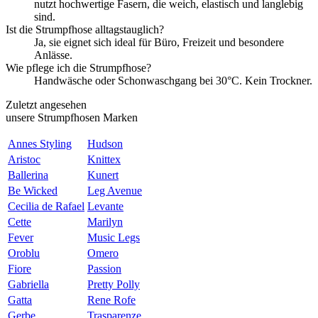
nutzt hochwertige Fasern, die weich, elastisch und langlebig
sind.
Ist die Strumpfhose alltagstauglich?
Ja, sie eignet sich ideal für Büro, Freizeit und besondere
Anlässe.
Wie pflege ich die Strumpfhose?
Handwäsche oder Schonwaschgang bei 30°C. Kein Trockner.
Zuletzt angesehen
unsere Strumpfhosen Marken
Annes Styling
Hudson
Aristoc
Knittex
Ballerina
Kunert
Be Wicked
Leg Avenue
Cecilia de Rafael
Levante
Cette
Marilyn
Fever
Music Legs
Oroblu
Omero
Fiore
Passion
Gabriella
Pretty Polly
Gatta
Rene Rofe
Gerbe
Trasparenze