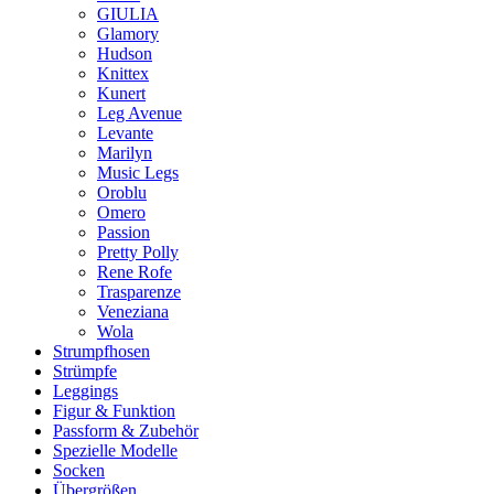
GIULIA
Glamory
Hudson
Knittex
Kunert
Leg Avenue
Levante
Marilyn
Music Legs
Oroblu
Omero
Passion
Pretty Polly
Rene Rofe
Trasparenze
Veneziana
Wola
Strumpfhosen
Strümpfe
Leggings
Figur & Funktion
Passform & Zubehör
Spezielle Modelle
Socken
Übergrößen