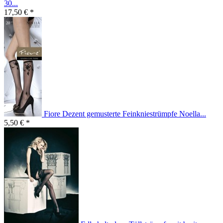
30...
17,50 € *
Fiore Dezent gemusterte Feinkniestrümpfe Noella...
5,50 € *