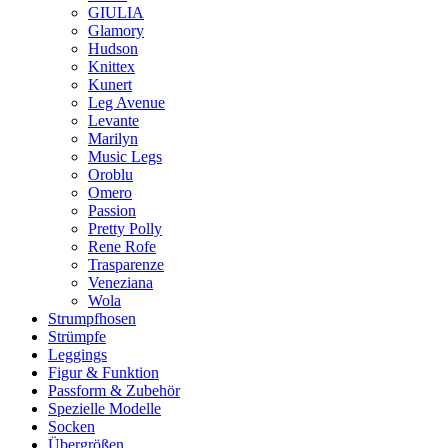
GIULIA
Glamory
Hudson
Knittex
Kunert
Leg Avenue
Levante
Marilyn
Music Legs
Oroblu
Omero
Passion
Pretty Polly
Rene Rofe
Trasparenze
Veneziana
Wola
Strumpfhosen
Strümpfe
Leggings
Figur & Funktion
Passform & Zubehör
Spezielle Modelle
Socken
Übergrößen