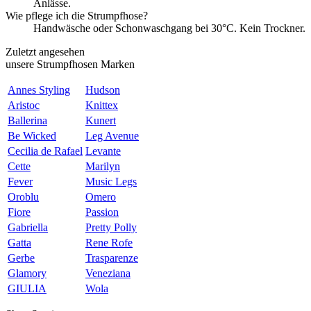
Anlässe.
Wie pflege ich die Strumpfhose?
Handwäsche oder Schonwaschgang bei 30°C. Kein Trockner.
Zuletzt angesehen
unsere Strumpfhosen Marken
Annes Styling
Hudson
Aristoc
Knittex
Ballerina
Kunert
Be Wicked
Leg Avenue
Cecilia de Rafael
Levante
Cette
Marilyn
Fever
Music Legs
Oroblu
Omero
Fiore
Passion
Gabriella
Pretty Polly
Gatta
Rene Rofe
Gerbe
Trasparenze
Glamory
Veneziana
GIULIA
Wola