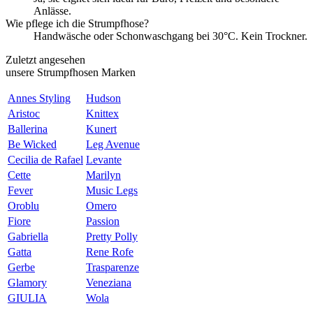
Anlässe.
Wie pflege ich die Strumpfhose?
Handwäsche oder Schonwaschgang bei 30°C. Kein Trockner.
Zuletzt angesehen
unsere Strumpfhosen Marken
Annes Styling
Hudson
Aristoc
Knittex
Ballerina
Kunert
Be Wicked
Leg Avenue
Cecilia de Rafael
Levante
Cette
Marilyn
Fever
Music Legs
Oroblu
Omero
Fiore
Passion
Gabriella
Pretty Polly
Gatta
Rene Rofe
Gerbe
Trasparenze
Glamory
Veneziana
GIULIA
Wola