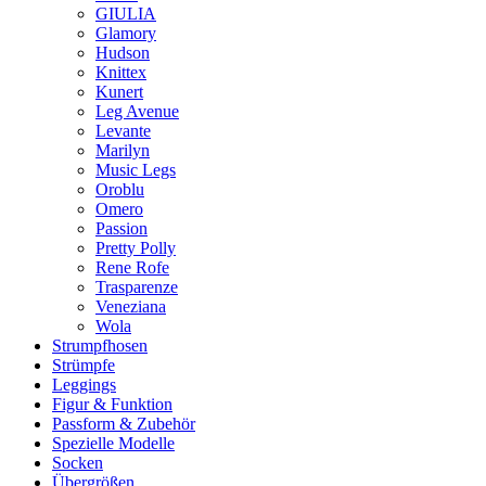
GIULIA
Glamory
Hudson
Knittex
Kunert
Leg Avenue
Levante
Marilyn
Music Legs
Oroblu
Omero
Passion
Pretty Polly
Rene Rofe
Trasparenze
Veneziana
Wola
Strumpfhosen
Strümpfe
Leggings
Figur & Funktion
Passform & Zubehör
Spezielle Modelle
Socken
Übergrößen