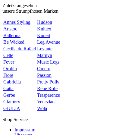
Zuletzt angesehen
unsere Strumpfhosen Marken
Annes Styling
Hudson
Aristoc
Knittex
Ballerina
Kunert
Be Wicked
Leg Avenue
Cecilia de Rafael
Levante
Cette
Marilyn
Fever
Music Legs
Oroblu
Omero
Fiore
Passion
Gabriella
Pretty Polly
Gatta
Rene Rofe
Gerbe
Trasparenze
Glamory
Veneziana
GIULIA
Wola
Shop Service
Impressum