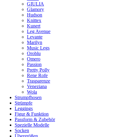
GIULIA
Glamory
Hudson
Knittex
Kunert
Leg Avenue
Levante
Marilyn
Music Legs
Oroblu
Omero
Passion
Pretty Polly
Rene Rofe
Trasparenze
Veneziana
Wola
Strumpfhosen
Strümpfe
Leggings
Figur & Funktion
Passform & Zubehör
Spezielle Modelle
Socken
Übergrößen