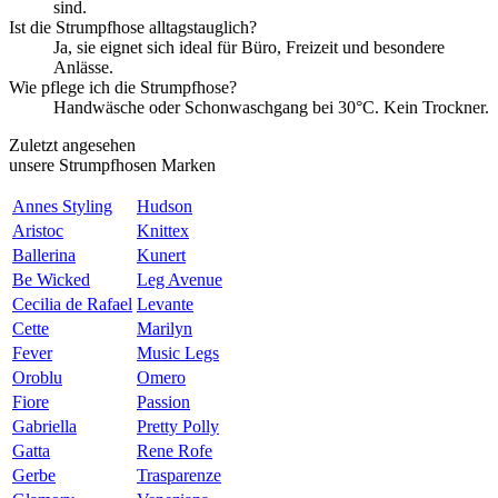
sind.
Ist die Strumpfhose alltagstauglich?
Ja, sie eignet sich ideal für Büro, Freizeit und besondere
Anlässe.
Wie pflege ich die Strumpfhose?
Handwäsche oder Schonwaschgang bei 30°C. Kein Trockner.
Zuletzt angesehen
unsere Strumpfhosen Marken
Annes Styling
Hudson
Aristoc
Knittex
Ballerina
Kunert
Be Wicked
Leg Avenue
Cecilia de Rafael
Levante
Cette
Marilyn
Fever
Music Legs
Oroblu
Omero
Fiore
Passion
Gabriella
Pretty Polly
Gatta
Rene Rofe
Gerbe
Trasparenze